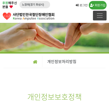
후원
해주신
노창래(경기 화성시)
로그인
회원가입
분들
김수연(경기 수원시)
강운규(경기 수원시)
신선일(경기 수원시)
임종국(경기 화성시)
류민우(경남 양산시)
박경희
임형수(경남 김해시)
개인정보처리방침
문승영(강원 속초시)
김도영(경북 포항시)
개인정보보호정책