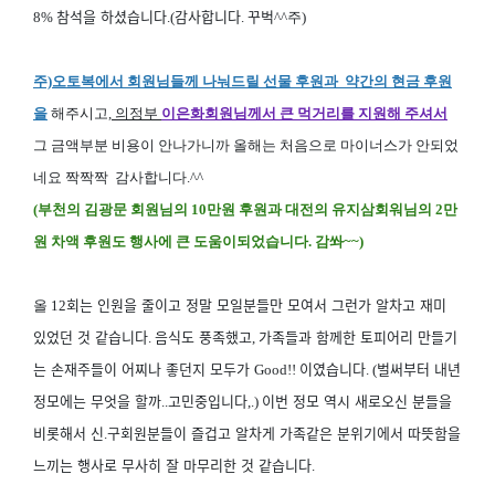
참석을 하셨습니다
감사합니다
꾸벅
8%
.(
.
^^
주)
주)오토복에서 회원님들께 나눠드릴 선물 후원과 약간의 현금 후원
을
해주시고,
의정부
이은화회원님께서 큰 먹거리를 지원해 주셔서
그 금액부분 비용이 안나가니까 올해는 처음으로 마이너스가 안되었
네요 짝짝짝
감사합니다.^^
(부천의 김광문 회원님의 10만원 후원과 대전의 유지삼회워님의 2만
원 차액 후원도 행사에 큰 도움이되었습니다. 감쏴~~)
회는 인원을 줄이고 정말 모일분들만 모여서 그런가 알차고 재미
올
12
있었던 것 같습니다
음식도 풍족했고
가족들과 함께한 토피어리 만들기
.
,
는 손재주들이 어찌나 좋던지 모두가
이였습니다
벌써부터 내년
Good!!
. (
정모에는 무엇을 할까
고민중입니다
이번 정모 역시 새로오신 분들을
..
,.)
비롯해서 신
구회원분들이 즐겁고 알차게 가족같은 분위기에서 따뜻함을
.
느끼는 행사로 무사히 잘 마무리한 것 같습니다
.