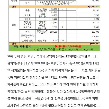
한해 두해 만난 회원님들과의 모임이 올해로
회째를 맞이했습니다
12
.
협회입장에서
년에 한번 만나는 회원님들과의 좋은 만남을 위해
박
1
1
2
일 정기모임을 계획하고
달 전에 대략의 예산을 미리 짜고
게시판을
1~2
,
통해 회원님들의 참가신청을 받는데요
지난해는 참가신청을 해놓고는
.
입금들이 바로안되다보니
나 하나 쯤이야 일이 있어 안가도 뭐라하지
, ‘
않겠지
하고 슬쩍 빠져버리는 분들이 많아 협회에서 1~2백만원씩 손해
.’
를 많이 봐서
올해는 선착순 마감에 입금을 서둘렀더니
분만 정말
,
, 1~2
피치못한 사정으로 빠질수밖에 없다고 연락을 협회로 주신분들외에는
9