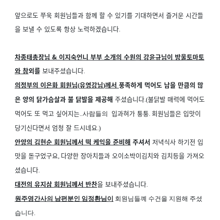
앞으로도 쭈욱 회원님들과 함께 할 수 있기를 기대하면서
즐거운 시간들
을 보낼 수 있도록 항상 노력하겠습니다
.
차종태총장님 & 이지숙언니 부부 소개의 수원의 강윤규님이 방울토마토
와 참
외를
보내주셨습니다
.
의정부의 이은화 회원님
유영강님
께서
풍족하게 먹어도 남을 만큼의 많
(
)
은 양의 닭가슴살과 불 닭발을 제공해
주셨습니다
불닭발 매력에 먹어도
.(
먹어도 또 먹고 싶어지는
입과혀가 퉁퉁
회원님들은 입맛이
..사람들의
.
당기신다면서 엄청 잘 드시네요
.)
안양의 김현순 회원님께서 떡 케익을 준비해
주셔서
저녁식사 하기전 입
맛을 돋구었구요
다양한 장아치들과 오이소박이김치와 김치등을 가져오
,
셨습니다
.
대전의 유지삼 회원님께서 반찬
을 보내주셨습니다
.
원주영간사의 남편분인 임정환님이
회원님들꼐 수건을 지원해 주셨
습니다
.