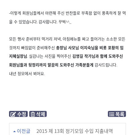
이렇게 회원님들께서 마련해 주신 반찬들로 부족함 없이 풍족하게 잘 먹
-
을 수 있었습니다
감사합니다
꾸벅
.
.
^^_
모든 행사 준비부터 먹거리 저녁
아침메뉴를 짜고 들어가는 소소한 모든
,
것까지 빠짐없이 준비해주신
총장님 사모님 이지숙님을 비롯 포황의 임
지혜실장님
실감나는 사진을 찍어주신
김영길 작가님과 함께 도와주신
.
회원님들과 뒷정리까지 말끔히 도와주신 가족분들게
감사드립니다
.
내년 정모에서 뵈어요
.
수정
삭제
목록
이전글
2015 제 13회 정기모임 수입 지출내역