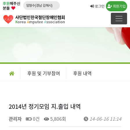
후원
해주신
임형수(경남 김해시)
로그인
회원가입
분들
문승영(강원 속초시)
김도영(경북 포항시)
노창래(경기 화성시)
김수연(경기 수원시)
강운규(경기 수원시)
신선일(경기 수원시)
임종국(경기 화성시)
후원 및 기부참여
후원 내역
류민우(경남 양산시)
박경희
2014년 정기모임 지.출입 내역
관리자
0건
5,806회
14-06-16 11:14