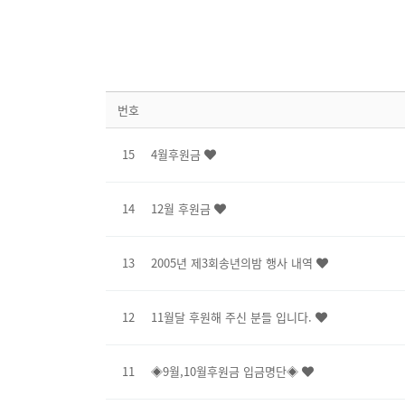
번호
15
4월후원금
14
12월 후원금
13
2005년 제3회송년의밤 행사 내역
12
11월달 후원해 주신 분들 입니다.
11
◈9월,10월후원금 입금명단◈