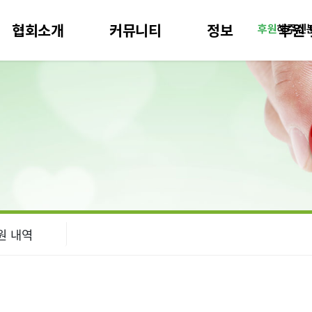
협회소개
커뮤니티
정보
후원 
후원
해주신
원 내역