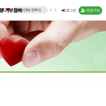
및 기부참여
분들
임형수(경남 김해시)
로그인
회원가입
문승영(강원 속초시)
김도영(경북 포항시)
노창래(경기 화성시)
김수연(경기 수원시)
강운규(경기 수원시)
신선일(경기 수원시)
임종국(경기 화성시)
류민우(경남 양산시)
박경희