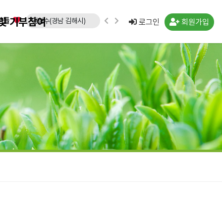
및 기부참여
분들
임형수(경남 김해시)
로그인
회원가입
문승영(강원 속초시)
김도영(경북 포항시)
노창래(경기 화성시)
김수연(경기 수원시)
강운규(경기 수원시)
신선일(경기 수원시)
임종국(경기 화성시)
류민우(경남 양산시)
박경희