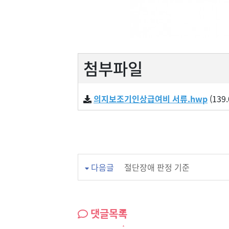
첨부파일
의지보조기인상급여비 서류.hwp
(139.
다음글
절단장애 판정 기준
댓글목록