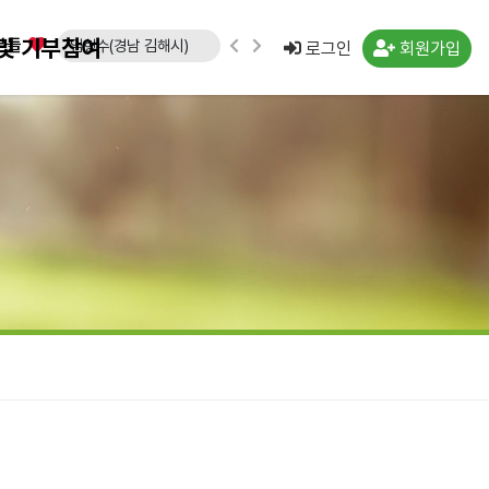
및 기부참여
분들
임형수(경남 김해시)
로그인
회원가입
문승영(강원 속초시)
김도영(경북 포항시)
노창래(경기 화성시)
김수연(경기 수원시)
강운규(경기 수원시)
신선일(경기 수원시)
임종국(경기 화성시)
류민우(경남 양산시)
박경희