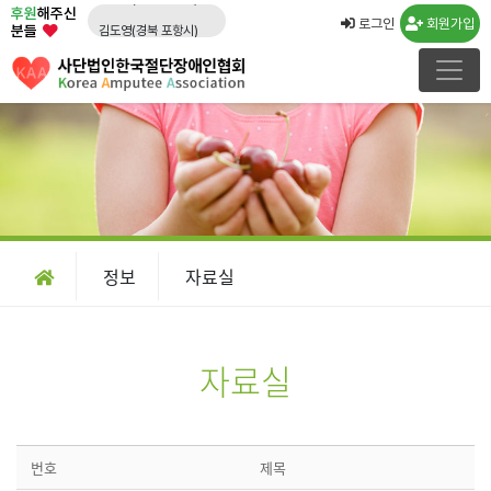
후원
해주신
김도영(경북 포항시)
로그인
회원가입
분들
노창래(경기 화성시)
김수연(경기 수원시)
강운규(경기 수원시)
신선일(경기 수원시)
임종국(경기 화성시)
류민우(경남 양산시)
박경희
정보
자료실
임형수(경남 김해시)
문승영(강원 속초시)
자료실
번호
제목