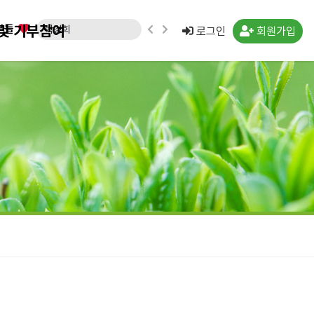
및 기부참여
분들
박경희
로그인
회원가입
임형수(경남 김해시)
문승영(강원 속초시)
김도영(경북 포항시)
노창래(경기 화성시)
김수연(경기 수원시)
강운규(경기 수원시)
신선일(경기 수원시)
임종국(경기 화성시)
류민우(경남 양산시)