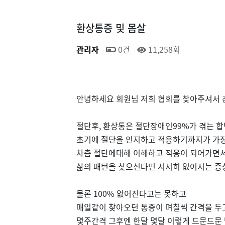
환상통증 및 몸살
관리자
0건
11,258회
안녕하세요 회원님 저희 협회를 찾아주셔서 
절단후, 환상통은 절단장애인99%가 겪는 
초기에 절단을 인지하고 적응하기까지가 가
차츰 절단에대해 이해하고 적응이 되어가면
삶의 패턴을 찾으신다면 서서히 없어지는 증
물론 100% 없어진다고는 못하고
매일같이 찾아오던 통증이 며칠씩 간격을 두
몇주간격 그후엔 한달 몇달 이렇게 드문드문