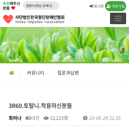
후원
해주신
임형수(경남 김해시)
로그인
회원가입
분들
문승영(강원 속초시)
김도영(경북 포항시)
노창래(경기 화성시)
김수연(경기 수원시)
강운규(경기 수원시)
신선일(경기 수원시)
임종국(경기 화성시)
커뮤니티
질문과답변
류민우(경남 양산시)
박경희
3R60.토탈니.착용하신분들
최미나
0건
12,215회
10-06-28 22:35