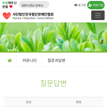
후원
해주신
임형수(경남 김해시)
로그인
회원가입
분들
문승영(강원 속초시)
김도영(경북 포항시)
노창래(경기 화성시)
김수연(경기 수원시)
강운규(경기 수원시)
신선일(경기 수원시)
임종국(경기 화성시)
커뮤니티
질문과답변
류민우(경남 양산시)
박경희
질문답변
번호
제목